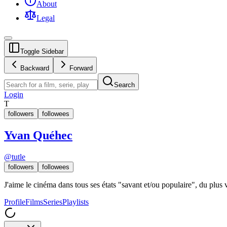
About
Legal
Toggle Sidebar
Backward
Forward
Search
Login
T
followers
followees
Yvan Quéhec
@
tutle
followers
followees
J'aime le cinéma dans tous ses états "savant et/ou populaire", du plus vu
Profile
Films
Series
Playlists